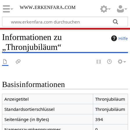
www.erkenfara.com
Informationen zu
Hilfe
„Thronjubiläum“
Basisinformationen
Anzeigetitel
Thronjubiläum
Standardsortierschlüssel
Thronjubiläum
Seitenlänge (in Bytes)
394
Namensraumkennnummer
0