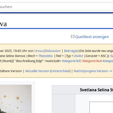
ova
Quelltext anzeigen
er 2025, 19:45 Uhr von
Ursus
(
Diskussion
|
Beiträge
)
(Die Seite wurde neu ange
ana Selina Starova |Reich =
Theostelos
|Titel = |Typ =
Zivilist
|Gerüstet = NSC }}
:S
t|thumb]] ''Beschreibung folgt'' <noinclude>
Kategorie:NSC
Kategorie:Nuit
Kategor
tältere Version |
Aktuelle Version
(
Unterschied
) |
Nächstjüngere Version →
Svetlana Selina 