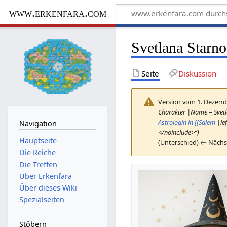
www.erkenfara.com
Svetlana Starn
Seite
Diskussion
Version vom 1. Dezemb
Charakter |Name = Svetl
Astrologin in [[Salem
|lef
Navigation
</noinclude>“)
Hauptseite
(Unterschied) ← Nächs
Die Reiche
Die Treffen
Über Erkenfara
Über dieses Wiki
Spezialseiten
Stöbern