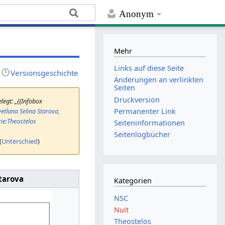
Anonym
Mehr
Links auf diese Seite
Versionsgeschichte
Änderungen an verlinkten
Seiten
Druckversion
legt: „{{Infobox
vetlana Selina Starova,
Permanenter Link
ie:Theostelos
Seiten­­informationen
Seitenlogbücher
(
Unterschied
)
Starova
Kategorien
NSC
Nuit
Theostelos