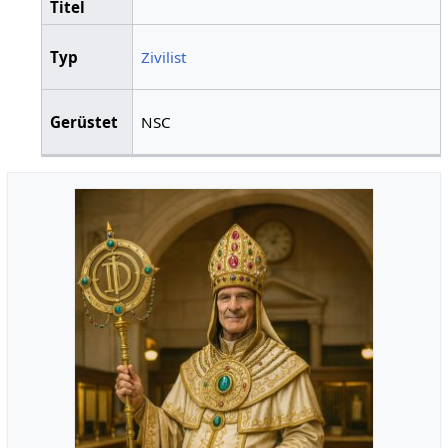
Titel
Typ
Zivilist
Gerüstet
NSC