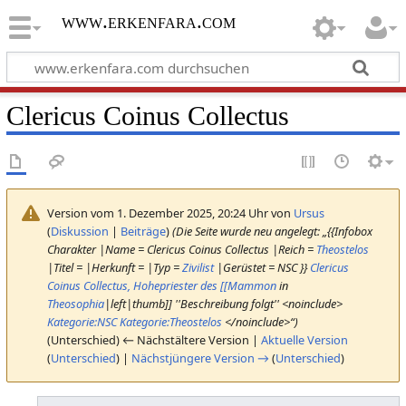
www.erkenfara.com
Clericus Coinus Collectus
Version vom 1. Dezember 2025, 20:24 Uhr von
Ursus
(
Diskussion
|
Beiträge
)
(Die Seite wurde neu angelegt: „{{Infobox
Charakter |Name = Clericus Coinus Collectus |Reich =
Theostelos
|Titel = |Herkunft = |Typ =
Zivilist
|Gerüstet = NSC }}
Clericus
Coinus Collectus, Hohepriester des [[Mammon
in
Theosophia
|left|thumb]] ''Beschreibung folgt'' <noinclude>
Kategorie:NSC
Kategorie:Theostelos
</noinclude>“)
(Unterschied) ← Nächstältere Version |
Aktuelle Version
(
Unterschied
) |
Nächstjüngere Version →
(
Unterschied
)